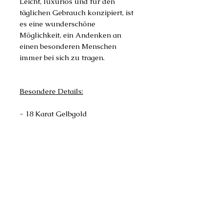
Leicht, luxuriös und für den
täglichen Gebrauch konzipiert, ist
es eine wunderschöne
Möglichkeit, ein Andenken an
einen besonderen Menschen
immer bei sich zu tragen.
Besondere Details:
- 18 Karat Gelbgold
- Handgefertigt
- Größe der Initialen: 1 cm x 1 cm
(Falls Sie eine andere Größe
wünschen, schreiben Sie uns bitte
eine Nachricht über die Seite
"Kontakt")