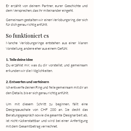
Er erzählt von deinem Partner, eurer Geschichte und
dem Versprechen, das ihr miteinander eingeht.
Gemeinsam gestalten wir einen Verlobungsring, der sich
für dich genau richtig anfühlt.
So funktioniert es
Manche Verlobungsringe entstehen aus einer klaren
Vorstellung, andere eher aus einem Gefühl.
1. Teile deine Idee
Du erzählst mir, was du dir vorstellst, und gemeinsam
erkunden wir die Möglichkeiten.
2. Entwerfen und verfeinern
Ich entwerfe deinen Ring und feile gemeinsam mit dir an
den Details, bis er sich genau richtig anfühlt.
Um mit diesem Schritt zu beginnen, fällt eine
Designpauschale von CHF 200 an. Sie deckt das
Beratungsgespräch sowie die gesamte Designarbeit ab,
ist nicht rückerstattbar und wird bei einer Anfertigung
mit dem Gesamtbetrag verrechnet.