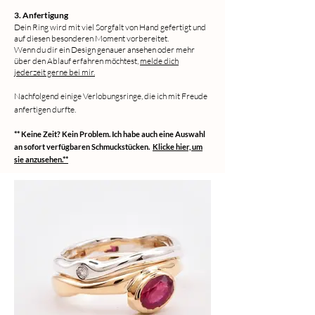
3. Anfertigung
Dein Ring wird mit viel Sorgfalt von Hand gefertigt und
auf diesen besonderen Moment vorbereitet.
Wenn du dir ein Design genauer ansehen oder mehr
über den Ablauf erfahren möchtest,
melde dich
jederzeit gerne bei mir.
Nachfolgend einige Verlobungsringe, die ich mit Freude
anfertigen durfte.
** Keine Zeit? Kein Problem. Ich habe auch eine Auswahl
an sofort verfügbaren Schmuckstücken.
Klicke hier, um
sie anzusehen.**