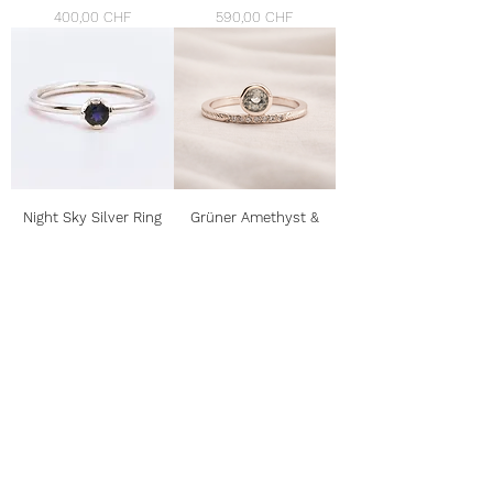
Preis
Preis
400,00 CHF
590,00 CHF
Night Sky Silver Ring
Grüner Amethyst &
Kristallring
Preis
310,00 CHF
Preis
390,00 CHF
Zitronenquarz & Rosa
Sunshine Ring
Turmalin Silberring
Preis
320,00 CHF