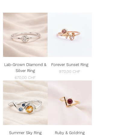
Lab-Grown Diamond &
Forever Sunset Ring
Silver Ring
Preis
970,00 CHF
Preis
670,00 CHF
Summer Sky Ring
Ruby & Goldring