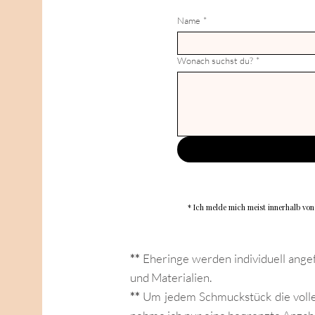
Name
*
Wonach suchst du?
*
* Ich melde mich meist innerhalb vo
**
Eheringe werden individuell angefe
und Materialien.
**
Um jedem Schmuckstück die volle