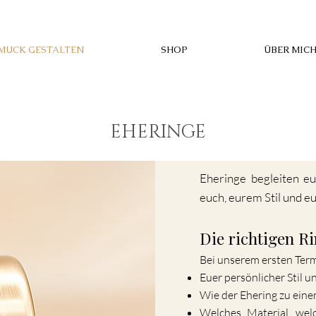
MUCK GESTALTEN
SHOP
ÜBER MIC
EHERINGE
Eheringe begleiten eu
euch, eurem Stil und e
Die richtigen R
Bei unserem ersten Term
Euer persönlicher Stil 
Wie der Ehering zu eine
Welches Material, welc