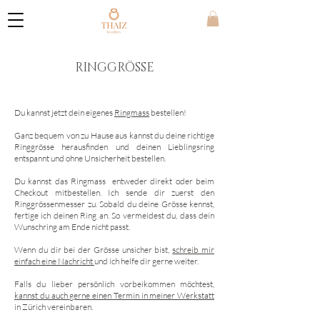
RINGGRÖSSE
Du kannst jetzt dein eigenes
Ringmass
bestellen!
Ganz bequem von zu Hause aus kannst du deine richtige
Ringgrösse herausfinden und deinen Lieblingsring
entspannt und ohne Unsicherheit bestellen.
Du kannst das Ringmass entweder direkt oder beim
Checkout mitbestellen. Ich sende dir zuerst den
Ringgrössenmesser zu. Sobald du deine Grösse kennst,
fertige ich deinen Ring an. So vermeidest du, dass dein
Wunschring am Ende nicht passt.
Wenn du dir bei der Grösse unsicher bist,
schreib mir
einfach eine Nachricht
und ich helfe dir gerne weiter.
Falls du lieber persönlich vorbeikommen möchtest,
kannst du auch gerne einen Termin in meiner Werkstatt
in Zürich vereinbaren.